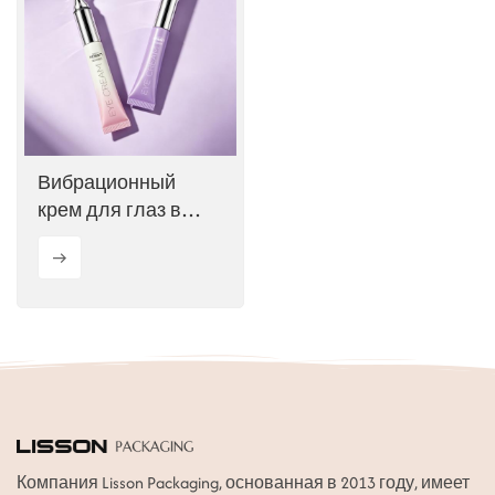
ไทย
Tiếng việt
中文
Вибрационный
крем для глаз в
тюбике с
аппликатором из
цинкового сплава
Компания Lisson Packaging, основанная в 2013 году, имеет