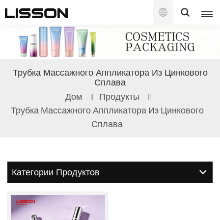
Русский
English
Трубка Массажного Аппликатора Из Цинкового
Сплава
français
Дом
Продукты
русский
Трубка Массажного Аппликатора Из Цинкового
Сплава
español
português
العربية
Категории Продуктов
日本語
한국의