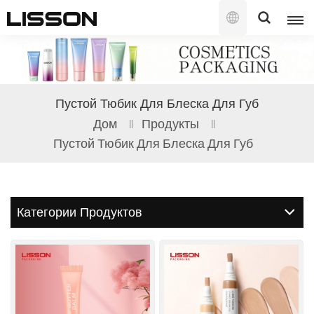
Русский
English
Пустой Тюбик Для Блеска Для Губ
français
Дом
Продукты
Пустой Тюбик Для Блеска Для Губ
русский
español
Категории Продуктов
português
العربية
日本語
한국의