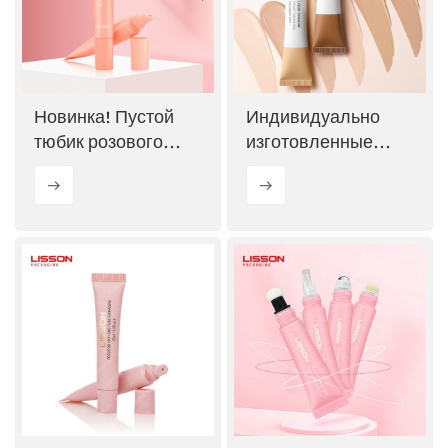
ไทย
Tiếng việt
Новинка! Пустой
Индивидуально
中文
тюбик розового
изготовленные
цвета для блеска
тюбики для блеска
для губ объемом 10
для губ с мягкой
мл.
кисточкой