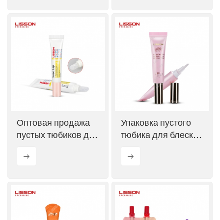
аппликатором.
(сервис OEM)
Оптовая продажа
Упаковка пустого
пустых тюбиков для
тюбика для блеска
блеска для губ
для губ объемом 10
объемом 10 мл.
мл с мягкой
кисточкой.