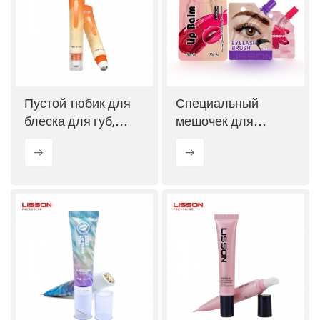
Пустой тюбик для
Специальный
блеска для губ,
мешочек для
упаковка для
блеска для губ,
средств по уходу за
туши и ресниц с
глазами со
щеточкой.
стальным и
стеклянным
шариковым
аппликатором.