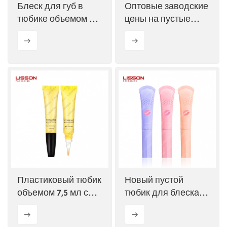
Блеск для губ в
Оптовые заводские
тюбике объемом 5
цены на пустые
мл, 10 мл, 15 мл с
тюбики-
наклонным
аппликаторы для
аппликатором.
блеска для губ
Производитель.
серии D19.
Пластиковый тюбик
Новый пустой
объемом 7,5 мл с
тюбик для блеска
очень мягкой
для губ с изогнутым
кисточкой-
аппликатором