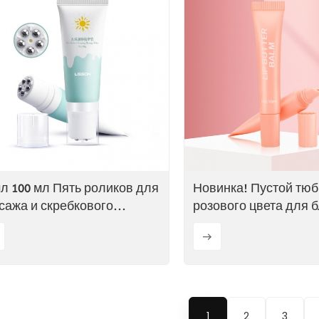
мл 100 мл Пять роликов для
Новинка! Пустой тюб
сажа и скребкового
розового цвета для 
сажа тела
для губ объемом 10 м
1
2
3