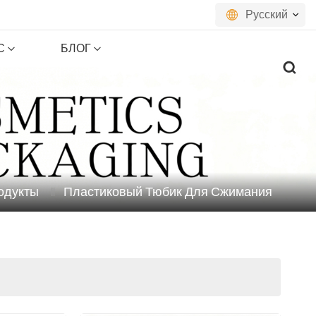
Русский
С
БЛОГ
English
français
русский
español
одукты
Пластиковый Тюбик Для Сжимания
português
العربية
日本語
한국의