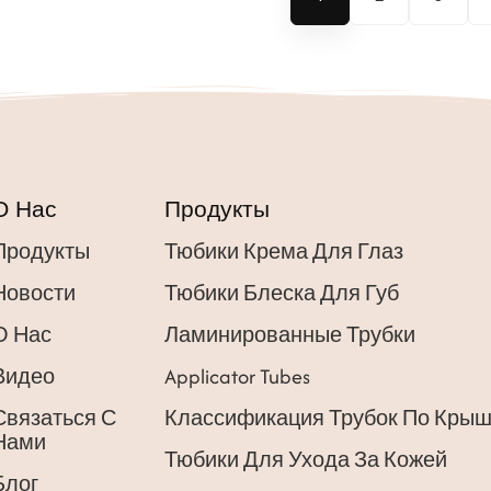
О Нас
Продукты
Продукты
Тюбики Крема Для Глаз
Новости
Тюбики Блеска Для Губ
О Нас
Ламинированные Трубки
Видео
Applicator Tubes
Связаться С
Классификация Трубок По Кры
Нами
Тюбики Для Ухода За Кожей
Блог