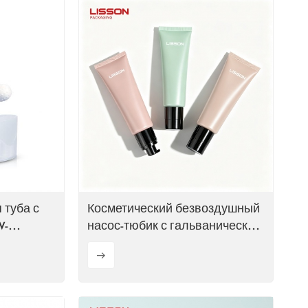
ไทย
Tiếng việt
中文
 туба с
Косметический безвоздушный
V-
насос-тюбик с гальваническим
колпачком