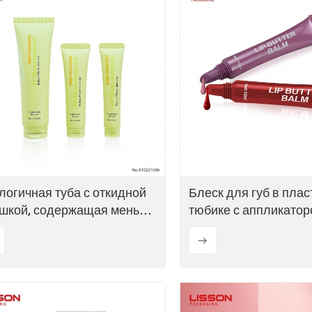
логичная туба с откидной
Блеск для губ в пла
шкой, содержащая меньше
тюбике с аппликатор
стика.