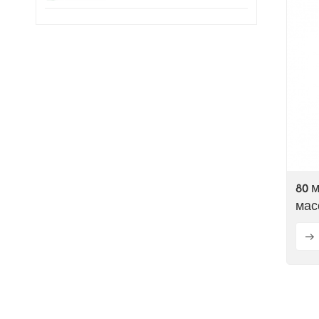
процедур в тубах
80 
мас
мас