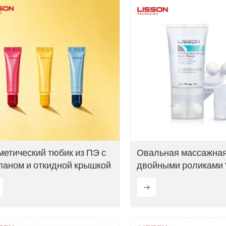
метический тюбик из ПЭ с
Овальная массажная
паном и откидной крышкой
двойными роликами 
образного дизайна