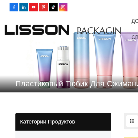
Д
PACKAGING
СВ
Пластиковый Тюбик Для Сжиман
Категории Продуктов