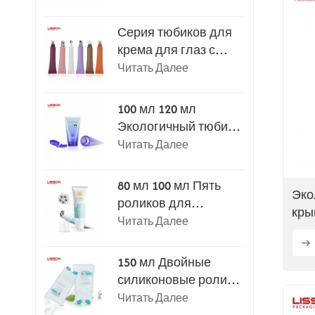
аппликатором
Серия тюбиков для
крема для глаз с
аппликатором.
Читать Далее
100 мл 120 мл
Экологичный тюбик
для умывания с
Читать Далее
откидной крышкой
80 мл 100 мл Пять
Эко
роликов для
кры
массажа и
Читать Далее
пла
скребкового массажа
тела
150 мл Двойные
силиконовые ролики
для массажа и
Читать Далее
косметических