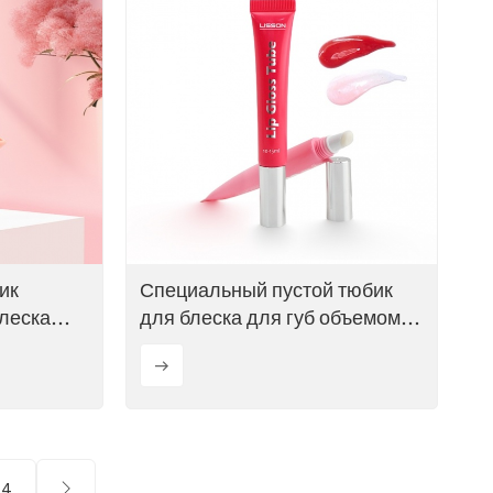
ик
Специальный пустой тюбик
блеска
для блеска для губ объемом
л.
15 мл с наклонной
поверхностью и
флокированным покрытием.
4