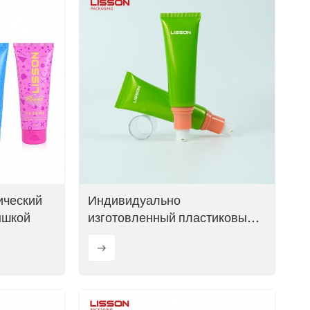
ический
Индивидуально
ышкой
изготовленный пластиковый
косметический тюбик с
дозатором из полипропилена.