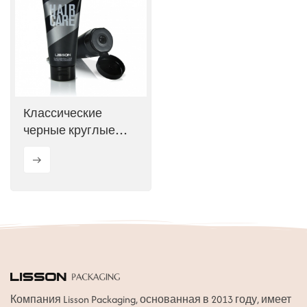
ไทย
Tiếng việt
中文
Классические
черные круглые
тюбики для
лосьона для ухода
за волосами
Компания Lisson Packaging, основанная в 2013 году, имеет