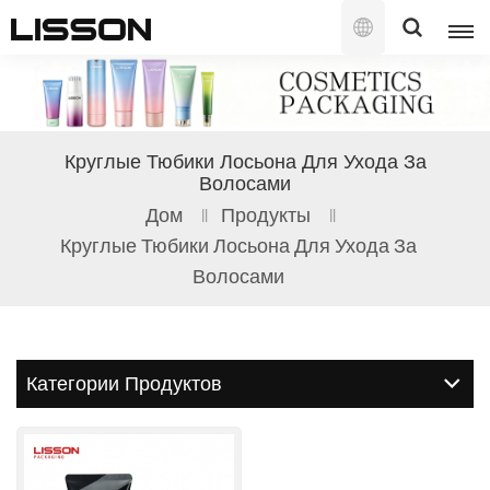
Русский
English
Круглые Тюбики Лосьона Для Ухода За
Волосами
français
Дом
Продукты
русский
Круглые Тюбики Лосьона Для Ухода За
Волосами
español
português
العربية
Категории Продуктов
日本語
한국의