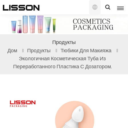
Русский
English
Продукты
français
Дом
Продукты
Тюбики Для Макияжа
Экологичная Косметическая Туба Из
русский
Переработанного Пластика С Дозатором.
español
português
العربية
日本語
한국의