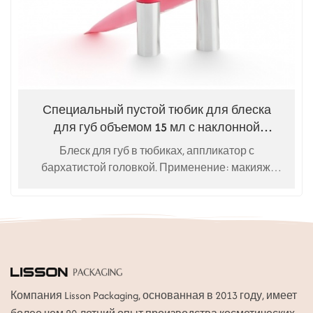
Специальный пустой тюбик для блеска
для губ объемом 15 мл с наклонной
поверхностью и флокированным
Блеск для губ в тюбиках, аппликатор с
покрытием.
бархатистой головкой. Применение: макияж,
консилер, тональный крем, блеск для губ,
удаление прыщей, удаление черных точек.
Компания Lisson Packaging, основанная в 2013 году, имеет