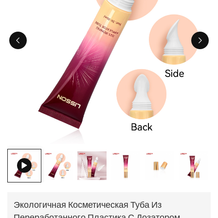
ไทย
Tiếng việt
中文
Экологичная Косметическая Туба Из
Переработанного Пластика С Дозатором.