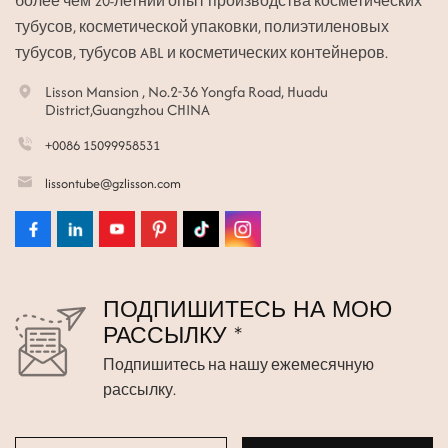
более чем 20-летний опыт производства косметических
тубусов, косметической упаковки, полиэтиленовых
тубусов, тубусов ABL и косметических контейнеров.
Lisson Mansion , No.2-36 Yongfa Road, Huadu
District,Guangzhou CHINA
+0086 15099958531
lissontube@gzlisson.com
ПОДПИШИТЕСЬ НА МОЮ
РАССЫЛКУ *
Подпишитесь на нашу ежемесячную
рассылку.