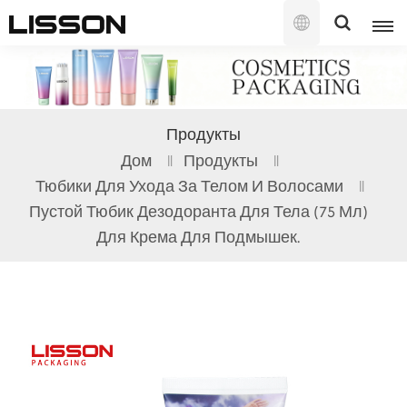
Русский
English
Продукты
français
Дом
Продукты
Тюбики Для Ухода За Телом И Волосами
русский
Пустой Тюбик Дезодоранта Для Тела (75 Мл)
español
Для Крема Для Подмышек.
português
العربية
日本語
한국의