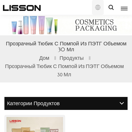
Русский
English
Прозрачный Тюбик С Помпой Из ПЭТГ Объемом
30 Мл
français
Дом
Продукты
русский
Прозрачный Тюбик С Помпой Из ПЭТГ Объемом
30 Мл
español
português
العربية
Категории Продуктов
日本語
한국의