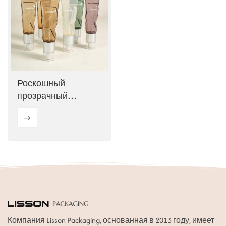
ไทย
Tiếng việt
中文
Роскошный
прозрачный
косметический
тюбик из ПЭТГ с
дозатором для
лосьона.
Компания Lisson Packaging, основанная в 2013 году, имеет