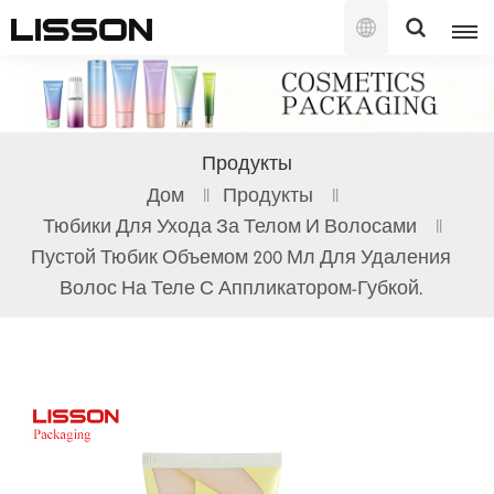
Русский
English
Продукты
français
Дом
Продукты
Тюбики Для Ухода За Телом И Волосами
русский
Пустой Тюбик Объемом 200 Мл Для Удаления
español
Волос На Теле С Аппликатором-Губкой.
português
العربية
日本語
한국의