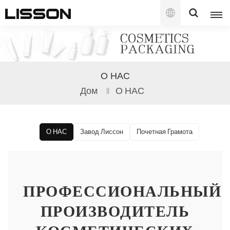
Русский
English
О НАС
français
Дом
О НАС
русский
español
О НАС
Завод Лиссон
Почетная Грамота
português
العربية
ПРОФЕССИОНАЛЬНЫЙ
日本語
ПРОИЗВОДИТЕЛЬ
한국의