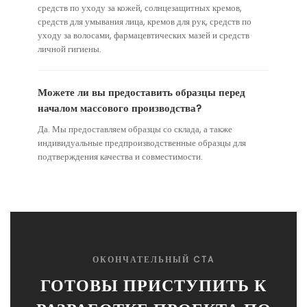
средств по уходу за кожей, солнцезащитных кремов,
средств для умывания лица, кремов для рук, средств по
уходу за волосами, фармацевтических мазей и средств
личной гигиены.
Можете ли вы предоставить образцы перед
началом массового производства?
Да. Мы предоставляем образцы со склада, а также
индивидуальные предпроизводственные образцы для
подтверждения качества и совместимости.
ОКОНЧАТЕЛЬНЫЙ CTA
ГОТОВЫ ПРИСТУПИТЬ К